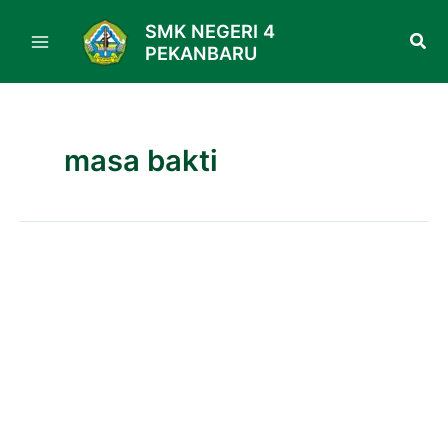
Skip
SMK NEGERI 4
to
PEKANBARU
content
masa bakti
SMK
Negeri
4
Pekanbaru
Gelar
Acara