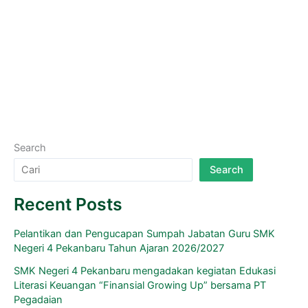
4
Berita
/ By
Media Center
Pekanbaru
Pada tanggal 1 September 2025, SMKN 4 Pekanbaru mulai
melaksanakan Program Makan Bergizi Gratis (MBG).
Program ini dikoordinasikan oleh Badan Gizi Nasional (BGN)
dengan dukungan
Read More »
Search
Search
Recent Posts
Pelantikan dan Pengucapan Sumpah Jabatan Guru SMK
Negeri 4 Pekanbaru Tahun Ajaran 2026/2027
SMK Negeri 4 Pekanbaru mengadakan kegiatan Edukasi
Literasi Keuangan “Finansial Growing Up” bersama PT
Pegadaian