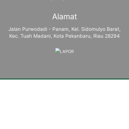
Alamat
Jalan Purwodadi - Panam, Kel. Sidomulyo Barat,
Kec. Tuah Madani, Kota Pekanbaru, Riau 28294
Tentang Kampus
Sambutan Kepala Sekolah
Sejarah Singkat
Visi, Misi dan Tujuan
Identitas Sekolah