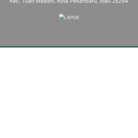
Kec. Tuah Madani, Kota Pekanbaru, Riau 28294
Tentang Kampus
Sambutan Kepala Sekolah
Sejarah Singkat
Visi, Misi dan Tujuan
Identitas Sekolah
Makna Lambang
Mars SMKN 4 Pekanbaru
Komite Sekolah
Konsentrasi Keahlian